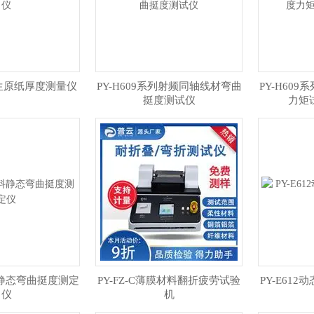
C卫生原纸厚度测量仪
PY-H609系列射频同轴线材弯曲
PY-H60
挺度测试仪
力矩
材料静态弯曲挺度测定
​PY-FZ-C薄膜材料翻折疲劳试验
PY-E61
仪
机