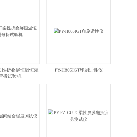
08D柔性折叠屏恒温恒湿
PY-H805IGT印刷适性仪
弯折试验机