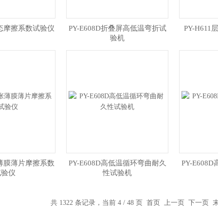
动静态摩擦系数试验仪
​PY-E608D折叠屏高低温弯折试
PY-H6
验机
纸张薄膜薄片摩擦系数
​PY-E608D高低温循环弯曲耐久
​PY-E6
试验仪
性试验机
共 1322 条记录，当前 4 / 48 页
首页
上一页
下一页