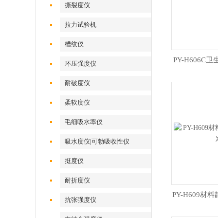
撕裂度仪
拉力试验机
槽纹仪
PY-H606
环压强度仪
耐破度仪
柔软度仪
毛细吸水率仪
吸水度仪|可勃吸收性仪
挺度仪
耐折度仪
PY-H609
抗张强度仪