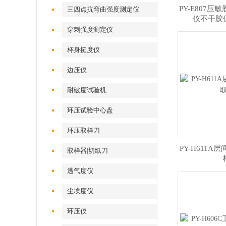
PY-E807
三四点抗弯曲强度测定仪
仪不干胶
穿刺强度测定仪
杯身挺度仪
边压仪
耐破度试验机
环压试验中心盘
环压取样刀
PY-H611
取样器|切纸刀
透气度仪
尘埃度仪
环压仪