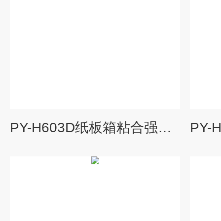
PY-H603D纸板箱粘合强度夹具ABCE楞 剥离试验架