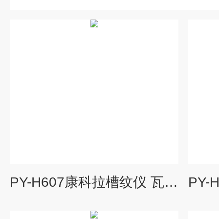
PY-H607康科拉槽纹仪 瓦楞芯纸起楞器