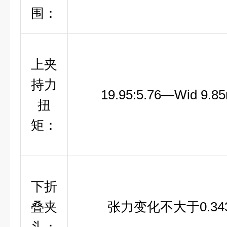
围：
上夹
持力
19.95:5.76—Wid 9.8
扭
矩：
下折
叠夹
张力变化不大于0.34