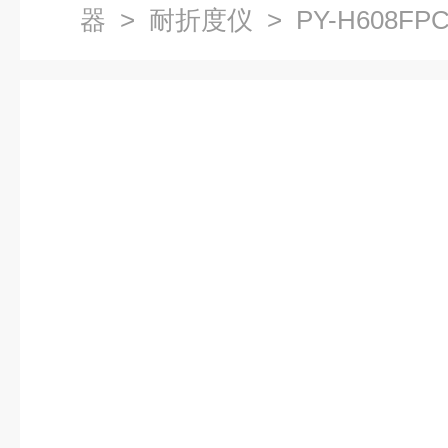
器
>
耐折度仪
> PY-H608