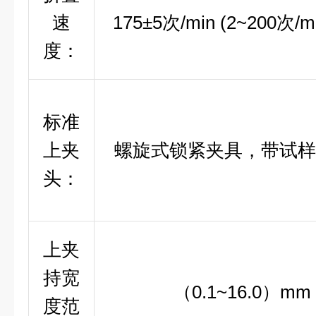
速
175±5次/min (2~200次/
度：
标准
上夹
螺旋式锁紧夹具，带试样
头：
上夹
持宽
（0.1~16.0）mm
度范