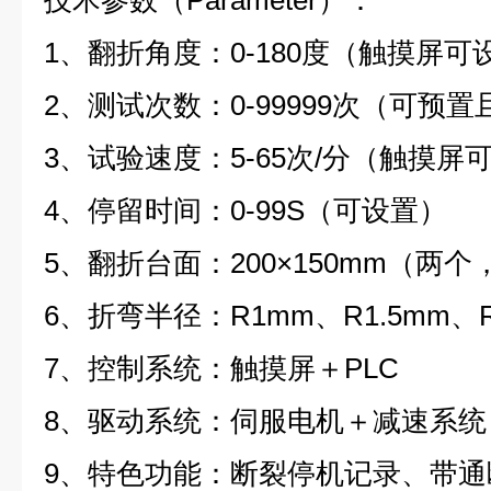
技术参数（
Parameter
）
：
1
、翻折角度：
0-180
度（触摸屏可
2
、测试次数：
0-99999
次（可预置
3
、试验速度：
5-65
次
/
分（触摸屏
4
、停留时间：
0-99S
（可设置）
5
、翻折台面：
200
×
150mm
（两个
6
、折弯半径：
R1mm
、
R1.5mm
、
7
、控制系统：触摸屏＋
PLC
8
、驱动系统：伺服电机＋减速系统
9
、特色功能：断裂停机记录、带通