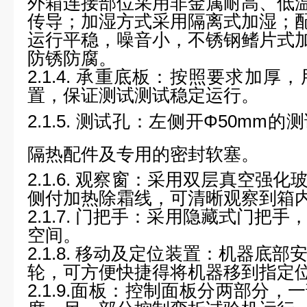
外箱连接部位采用非金属耐高、低
传导；加湿方式采用隔离式加湿；
运行平稳，噪音小，不锈钢鳍片式
防锈防腐。
2.1.4.
承重底板：
按照要求加厚，
置，保证测试测试稳定运行。
2.1.5.
测试孔：
左侧开Φ50mm的
隔热配件及专用的密封软塞。
2.1.6.
观察窗：
采用双层真空强化玻
侧付加热除霜线，可清晰观察到箱
2.1.7.
门把手：
采用隐藏式门把手
空间。
2.1.8.
移动及定位装置：
机器底部
轮，可方便快捷得将机器移到指定
2.1.9.
面板：
控制面板分两部分，一