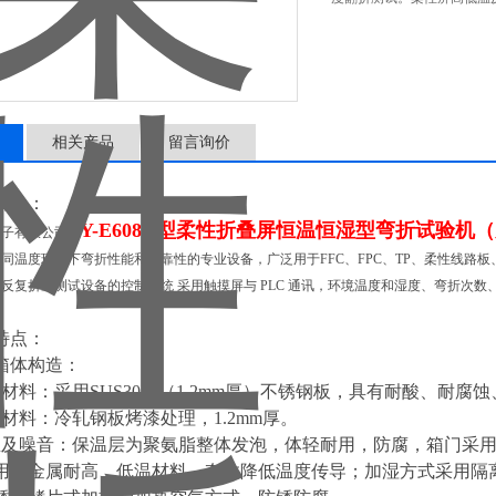
湿度、弯折次数、速度、半
相关产品
留言询价
用途：
PY-E608D型
柔性折叠屏恒温恒湿型弯折试验机
（
电子有限公司
同温度环境下弯折性能和可靠性的专业设备，广泛用于FFC、FPC、TP、柔性线路板
反复折叠测试设备的控制系统 采用触摸屏与 PLC 通讯，环境温度和湿度、弯折次
特点：
箱体构造：
. 内箱材料：采用SUS304#（1.2mm厚）不锈钢板，具有耐酸、耐
. 外箱材料：冷轧钢板烤漆处理，1.2mm厚。
3. 保温及噪音：保温层为聚氨脂整体发泡，体轻耐用，防腐，箱门
用非金属耐高、低温材料，有效降低温度传导；加湿方式采用隔