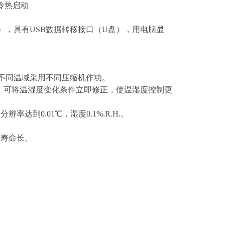
冷热启动
接口），具有USB数据转移接口（U盘），用电脑显
。
便于不同温域采用不同压缩机作功。
演算的功能，可将温湿度变化条件立即修正，使温湿度控制更
达到0.01℃，湿度0.1%.R.H.。
快寿命长。