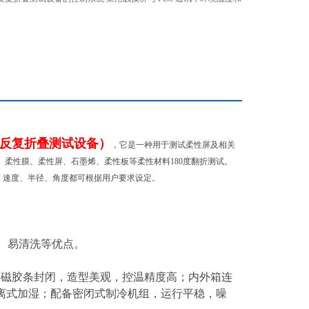
径都可根据用户要求设定。
反复折叠测试设备）
，它是一种用于测试柔性屏及相关
、柔性膜、柔性屏、石墨烯、柔性板等柔性材料180度翻折测试。
数、速度、半径、角度都可根据用户要求设定。
腐蚀、易清洗等优点。
采用磁胶条封闭，造型美观，控温精度高；内外箱连
离式加湿；配备密闭式制冷机组，运行平稳，噪