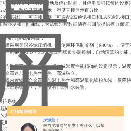
间可任意设定，可预约启动及停止时间，且停电后可按预约设定
. 触控式设定、数位及直接显示，湿度直接显示百分比；
. 方便的数据处理：可连接电脑（可选配232通讯接口和LAN通讯
印温湿度和时间曲线，为试验过程数据储存与回放提供有力保证
冷冻及加热加湿系统：
. 冷冻机组采用美国谷轮压缩机，并使用环保制冷剂（R404a），
. 温湿度控制采用P.I.D + S.S.R系统同频道协调控制，自动
定。
. 温湿度均采用高精密控制器，相对温湿度性能精确的设定显示，温度分辨率
. 镍铬合金高速加温电热丝加热，高温独立。
5. 不锈钢管内置镍铬合金高速加温电热丝和高温氧化镁粉加湿，反应
. 加热、加湿系统独立，且湿度有自动补水装置。
保护系统：
. 设备超温，风机过热保护；
. 设备欠相/逆相，制冷系统过载保护，制冷机组超压保护；
欢迎您！
 设备定时保护；
来自局域网的朋友！有什么可以帮
 设备防干烧装置保护；
助您的吗？