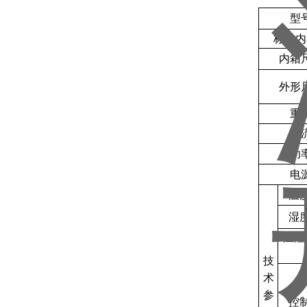
型
标准内
内箱
外形
重
电
功
电
温
湿
温湿
技
术
参
控