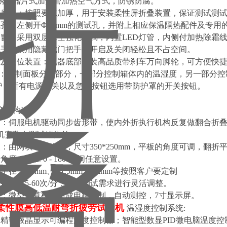
锈钢鳍片式加热管加热空气方式，防锈防腐。
4. 承重底板：按照要求加厚，用于安装柔性屏折叠装置，保证测试测
. 测试孔：左侧开Φ50mm的测试孔，并附上相应保温隔热配件及专
6. 观察窗：采用双层真空强化玻璃，内置LED灯管，内侧付加热除
. 门把手：采用隐藏式门把手，开启及关闭轻松且不占空间。
8. 移动及定位装置：机器底部安装高品质带刹车万向脚轮，可方便
9.面板：控制面板分两部分，一部分控制箱体内的温湿度，另一部分
0.防护：所有电源开关以及急停按钮选用带防护罩的开关按钮。
弯折构造：
1. 传动：伺服电机驱动同步齿形带，使内外折执行机构反复做翻合
机安装在测试箱体外。
. 工装：由两块平板组成，尺寸350*250mm，平板的角度可调，翻
 弯折角度：可在 0 - 180°之间任意设置。
 弯折半径：R1mm、R1.5mm、R2mm等按照客户要定制
. 弯折速度：5-60次/分，根据测试需求进行灵活调整。
. 控制：微型计算机和集成电路控制，自动测控，7寸显示屏。
柔性膜高低温耐弯折疲劳试验机
温湿度控制系统:
1. 采用精密液晶显示可编程温度控制器；智能型数显PID微电脑温