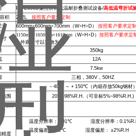
号
PY-E608D柔性屏高低温耐折叠测试设备/
高低温弯折试
容积
252L
按照客户要求定制
尺寸
600mm
×
600mm
×
700mm
（
W
×
H
×
D
）
按照客户要求定
1150mm×1650mm×1610mm
（
W
×
H
×
D
）
按照客户要求定
尺寸
外观尺寸以实物为主
量
350kg
流
12A
率
7.5kw
源
三相，
380V
，
50HZ
度范围
－
40℃
～
+ 150℃
（内箱存放
50kg
钢材
度范围
20%~98%R.H.
（可非标
5%~98%R.H.)
度范围
表
温度分辨率：
0.01℃
湿度分辨率：
0.1%R
温度偏差：
±2℃
湿度偏差：
±2%R.H
制精度