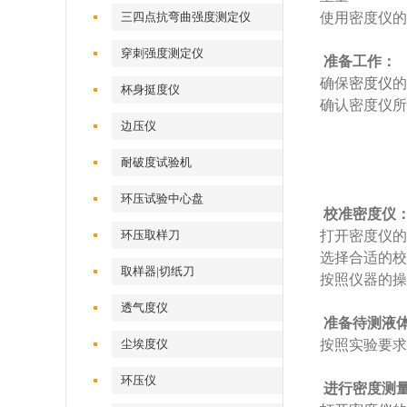
三四点抗弯曲强度测定仪
使用密度仪的
穿刺强度测定仪
‌准备工作‌：
确保
密度仪
的
杯身挺度仪
确认密度仪所
边压仪
耐破度试验机
环压试验中心盘
‌校准密度仪‌
环压取样刀
打开密度仪的
选择合适的校
取样器|切纸刀
按照仪器的操
透气度仪
‌准备待测液体
尘埃度仪
按照实验要求
环压仪
‌进行密度测量