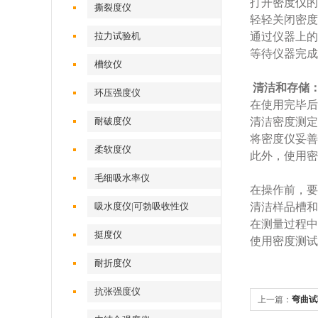
打开
密度仪
的
撕裂度仪
轻轻关闭密度
拉力试验机
通过仪器上的
等待仪器完成
槽纹仪
‌清洁和存储‌
环压强度仪
在使用完毕后
耐破度仪
清洁密度测定
将密度仪妥善
柔软度仪
此外，使用密
毛细吸水率仪
在操作前，要
吸水度仪|可勃吸收性仪
清洁样品槽和
在测量过程中
挺度仪
使用
密度测试
耐折度仪
抗张强度仪
上一篇：
弯曲试