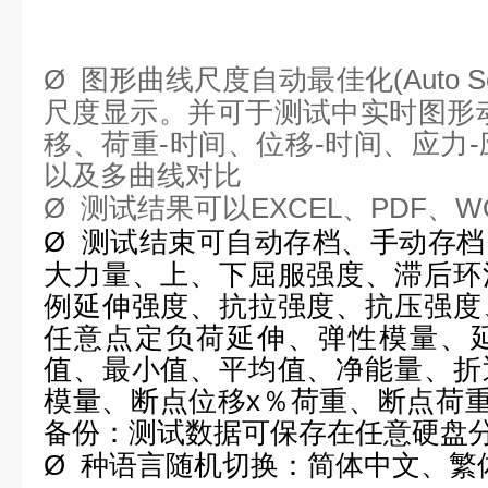
Ø
图形曲线尺度自动最佳化
(Auto S
尺度显示。并可于测试中实时图形
移、荷重
-
时间、位移
-
时间、应力
-
以及多曲线对比
Ø
测试结果可以
EXCEL
、
PDF
、
W
Ø
测试结束可自动存档、手动存档
大力量、上、下屈服强度、滞后环
例延伸强度、抗拉强度、抗压强度
任意点定负荷延伸、弹性模量、
值、最小值、平均值、净能量、折
模量、断点位移
x
％荷重、断点荷
备份：测试数据可保存在任意硬盘
Ø
种语言随机切换：简体中文、繁