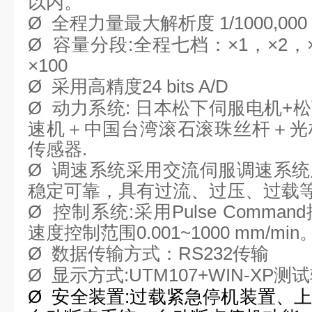
以内。
Ø
全程力量最大解析度
1/1000,000
Ø
容量分段
:
全程七档：×
1
，×
2
，
×
100
Ø
采用高精度
24 bits A/D
Ø
动力系统
:
日本松下伺服电机
+
松
速机＋中国台湾滚石滚珠丝杆＋光
传感器
.
Ø
调速系统采用交流伺服调速系统
稳定可靠，具有过流、过压、过载
Ø
控制系统
:
采用
Pulse Command
速度控制范围
0.001~1000 mm/min
Ø
数据传输方式：
RS232
传输
Ø
显示方式
:UTM107+WIN-XP
测试
Ø
安全装置
:
过载紧急停机装置、