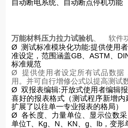
自动断电系统、自动断点停机功能
万能材料压力拉力试验机
、
软件
Ø
测试标准模块化功能
:
提供使用
准设定，范围涵盖
GB
、
ASTM
、
DI
标准规范
Ø
提供使用者设定所有试品数据
用。并可自行增修公式以提高测试
Ø
双报表编辑
:
开放式使用者编辑
喜好的报表格式（测试程序新增内
扩展了以往单一专业报表的格局）
Ø
各长度、力量单位、显示位数采
单位
T
、
Kg
、
N
、
KN
、
g
、
lb
，变形