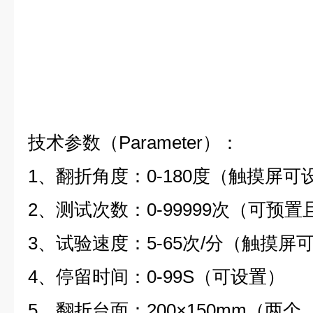
技术参数（
Parameter
）
：
1
、翻折角度：
0-180
度（触摸屏可
2
、测试次数：
0-99999
次（可预置
3
、试验速度：
5-65
次
/
分（触摸屏
4
、停留时间：
0-99S
（可设置）
5
、翻折台面：
200
×
150mm
（两个