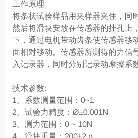
工作原理
将条状试验样品用夹样器夹住，同
然后将滑块安放在传感器的挂孔上
下，通过电机带动齿条使传感器移
面相对移动。传感器所测得的力信
入记录器，同时分别记录动摩擦系
技术参数
:
1
、系数测量范围：
0~1
2
、试验力精度：
Ø
±
0.001N
3
、测力范围：
0 ~ 10N
4
、滑块重量：
200
±
2 g