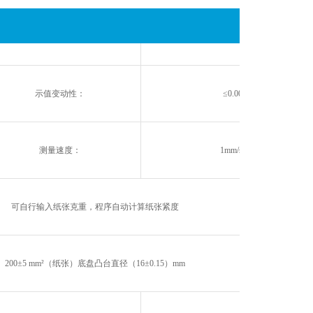
产品
分辨力：
0.001mm
示值变动性：
≤0.0025mm或≤0.5％
测量速度：
1mm/s~60mm/s (可调)
可自行输入纸张克重，程序自动计算纸张紧度
200±5 mm²（纸张）底盘凸台直径（16±0.15）mm