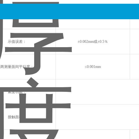
测量范围：
（0～6）mm
示值误差：
±0.002mm或±0.5％
两测量面间平行度：
≤0.001mm
紧度功能：
接触面积：