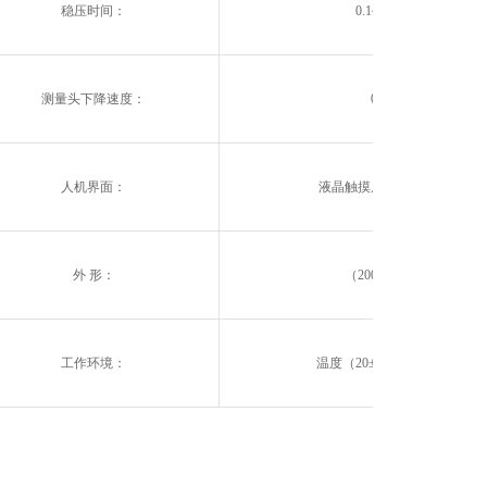
稳压时间：
0.1~5second 可调
测量头下降速度：
0.5~10mm/s
人机界面：
液晶触摸屏控制，中英文切
外 形：
（200x150x250）mm
工作环境：
温度（20±10）℃，湿度＜85