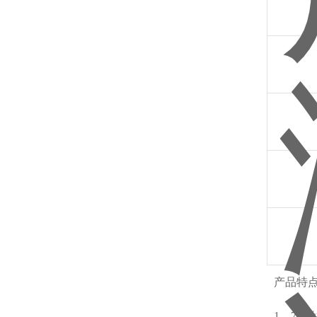
产品特
1、7i