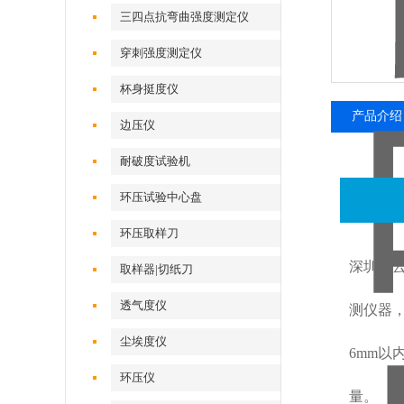
三四点抗弯曲强度测定仪
穿刺强度测定仪
杯身挺度仪
产品介绍
边压仪
耐破度试验机
环压试验中心盘
环压取样刀
深圳普云P
取样器|切纸刀
透气度仪
测仪器
尘埃度仪
6mm
环压仪
量。