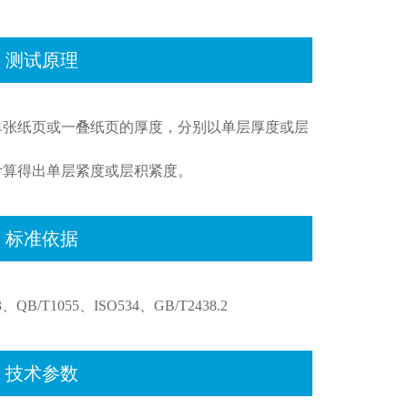
测试原理
单张纸页或一叠纸页的厚度，分别以单层厚度或层
计算得出单层紧度或层积紧度。
标准依据
.3、QB/T1055、ISO534、GB/T2438.2
技术参数