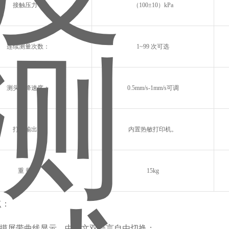
接触压力：
（100±10）kPa
连续测量次数：
1~99 次可选
测头下降速度：
0.5mm/s-1mm/s可调
打印输出：
内置热敏打印机。
重 量：
15kg
点：
n触摸屏带曲线显示，中英文双语言自由切换；