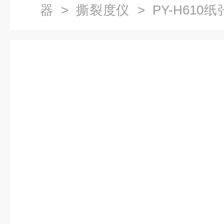
器
>
撕裂度仪
> PY-H61
裂强度试验机