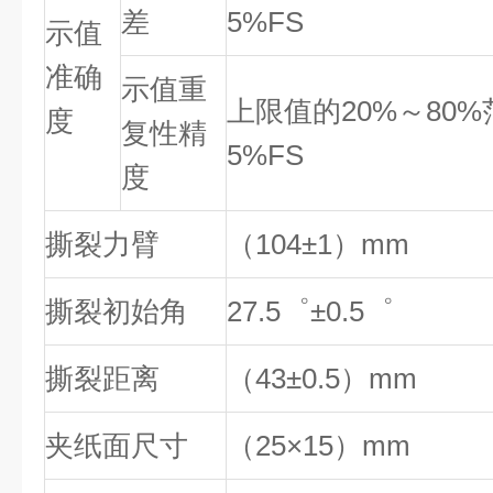
差
5%FS
示值
准确
示值重
上限值的20%～80%
度
复性精
5%FS
度
撕裂力臂
（104±1）mm
撕裂初始角
27.5゜±0.5゜
撕裂距离
（43±0.5）mm
夹纸面尺寸
（25×15）mm