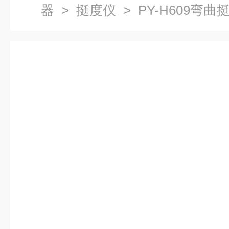
器
>
挺度仪
> PY-H609弯曲