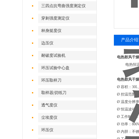
三四点抗弯曲强度测定仪
穿刺强度测定仪
杯身挺度仪
产品介绍
边压仪
耐破度试验机
电热鼓风干
电热恒温干
环压试验中心盘
电热鼓风干
环压取样刀
Ø 容积：30L、
取样器|切纸刀
Ø 控温范围：室
Ø 温度分辨率
透气度仪
Ø 恒温波动度
Ø 工作时间：
尘埃度仪
Ø 功率：800W/
环压仪
Ø 内胆：不