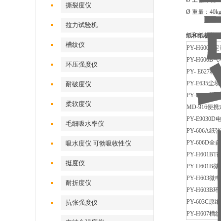
Ø 工作环境：
撕裂度仪
Ø 重量：40k
拉力试验机
纸和纸板检
槽纹仪
PY-H600A
定
PY-H600B
气
环压强度仪
PY- E627
精
PY-E635
尘埃
耐破度仪
PY-E628
卤素
柔软度仪
MD-916
便携
PY-E9030D
毛细吸水率仪
PY-606A
纸张
PY-606D
全自
吸水度仪|可勃吸收性仪
PY-H601BT
挺度仪
PY-H601B
微
PY-H603
微电
耐折度仪
PY-H603B
环
PY-603C
原纸
抗张强度仪
PY-H607
槽纹