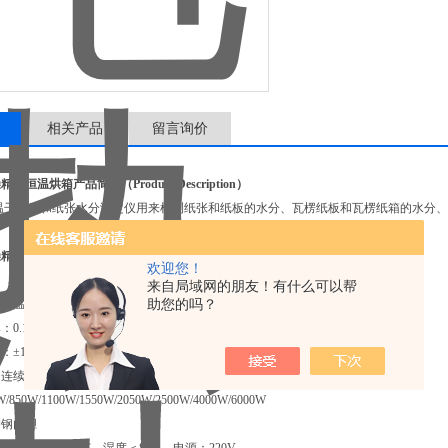
相关产品
留言询价
燥精密恒温烘箱
产品简介（Product Description）
燥箱和纸张水分测定仪用来检测纸张和纸板的水分、瓦楞纸板和瓦楞纸箱的水分、
燥精密恒温烘箱
技术参数（Parameter）： (适合实验室水分的检测)
欢迎您！
50L、80L、136L、220L、260、L620、1000L
来自局域网的朋友！有什么可以帮
助您的吗？
温RT+10--250℃
：0.1℃
：±1℃
连续或0~9999min定时
850W/1100W/1550W/2050W/2500W/4000W/6000W
锈钢内胆