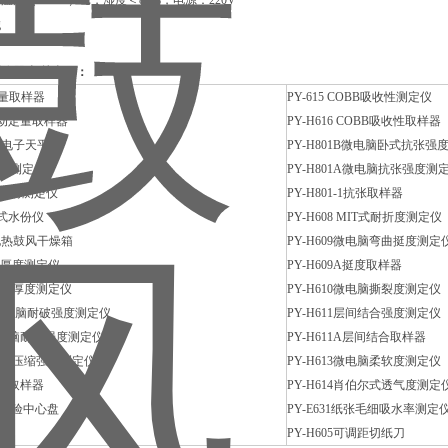
温度（20±10）℃，湿度＜85%，电源：220V
g
测仪器
相关产品：
量取样器
PY-615 COBB
吸收性测定仪
动定量取样器
PY-H616 COBB
吸收性取样器
密电子天平
PY-H801B
微电脑卧式抗张强
度测定仪
PY-H801A
微电脑抗张强度测
水份测定仪
PY-H801-1
抗张取样器
式水份仪
PY-H608 MIT
式耐折度测定仪
电热鼓风干燥箱
PY-H609
微电脑弯曲挺度测定
厚度测定仪
PY-H609A
挺度取样器
动厚度测定仪
PY-H610
微电脑撕裂度测定仪
微电脑耐破强度测定仪
PY-H611
层间结合强度测定仪
电脑耐破强度测定仪
PY-H611A
层间结合取样器
脑压缩强度测定仪
PY-H613
微电脑柔软度测定仪
压取样器
PY-H614
肖伯尔式透气度测定
试验中心盘
PY-E631
纸张毛细吸水率测定
仪
PY-H605
可调距切纸刀