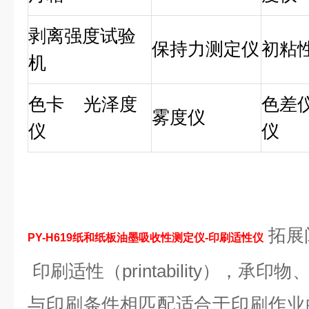
剥离强度试验
保持力测定仪
初粘
机
色卡
光泽度
色差仪
雾度仪
仪
仪
拓展
PY-H619
纸和纸板油墨吸收性测定仪-印刷适性
仪
印刷适性（printability），承
与印刷条件相匹配适合于印刷作业