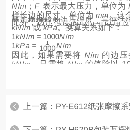
；
表示最大压力，单位为
N
/
m
F
样长边的尺寸，单位为
。这
mm
算瓦楞纸板的边压强度，是评估
的重要指标之一。
此外，边压强度的单位可以通
或
。换算关系如下：
k
N
/
m
k
P
a
1
k
N
/
m
=
1000
N
/
m
1
1
k
P
a
=
N
/
m
1000
因此，如果需要将
的边压
N
/
m
，只需将
的值除以 1
k
N
/
m
N
/
m
要换算为
，则将
的值乘以
k
P
a
N
/
m
上一篇：
PY-E612纸张摩擦系数测
下一篇：
PY-H620B包装