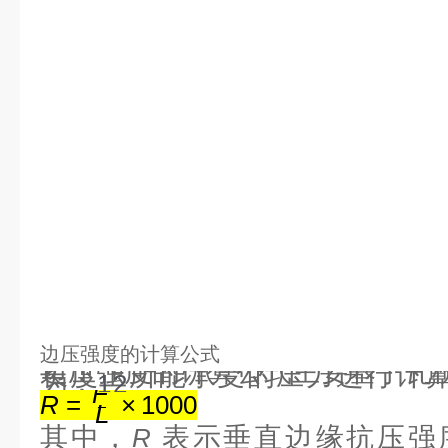
边压强度的计算公式
边压强度的计算公式主要基于瓦
长度上所能承受的压力进行计
为：
1
2
F
R
=
×
1000
L
其中，
表示垂直边缘抗压强
R