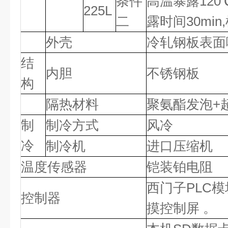
条件
高温暴露120
225L
二
露时间30min
外壳
冷轧钢板表面
结
内胆
不锈钢板
构
隔热材料
聚氨酯发泡+
制
制冷方式
风冷
冷
制冷机
进口压缩机
温度传感器
铠装铂电阻
西门子PLC
控制器
摸控制屏 。