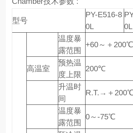
Chamber技术参数
:
PY-E516-8
PY
型号
0L
0L
温度暴
+60～＋200
露范围
预热温
高温室
200℃
度上限
升温时
R.T.→＋200
间
温度暴
0～-75℃
露范围