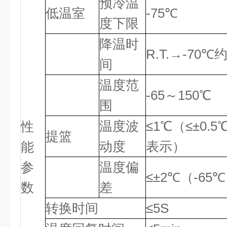
预冷温
低温室
-75℃
度下限
降温时
R.T.→-70℃约
间
温度范
-65～150℃
围
温度波
≤1℃（≤±0.5℃
性
提篮
动度
表示）
能
参
温度偏
≤±2℃（-65
数
差
转换时间
≤5S