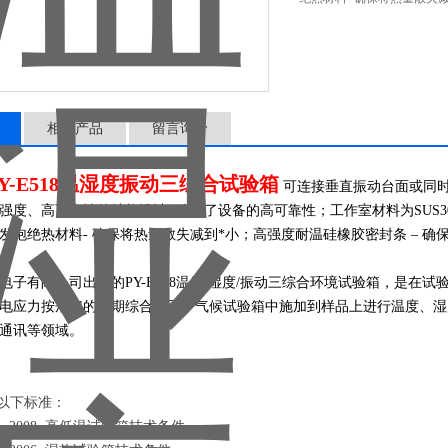
相关产品
留言询价
Y-E518
温湿度振动三综合试验箱
可连接垂直振动台面或同
强度、高可靠性的结构设计- 确保了设备的高可靠性；工作室材料为SUS3
发泡绝热材料- 确保将热量散失减到*小；高强度耐温硅橡胶密封条 – 
电子有限公司出品的
PY-E518
温度/湿度/振动三综合环境试验箱，是在试
电应力按规定的周期综合在同一气候试验箱中施加到样品上进行温度、湿
通讯等领域。
以下标准：
592 -2008 高低温试验箱技术条件