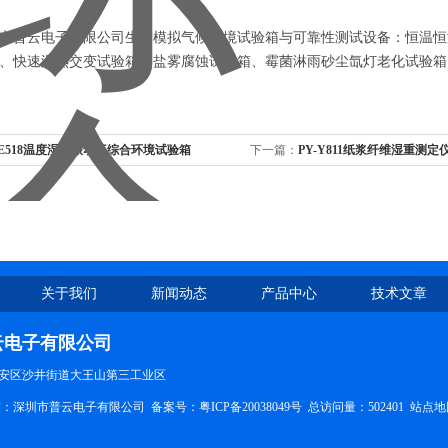
市普云电子有限公司生产模拟气候环境试验箱与可靠性测试设备：恒温恒
、快速湿热交变试验箱、盐雾腐蚀试验箱、霉菌淋雨砂尘氙灯老化试验箱
-E518温度湿度振动三综合环境试验箱
下一篇：
PY-Y811纸浆纤维湿重测定
关于我们
新闻动态
产品中心
技术文章
云电子有限公司
安区沙井街道大王山第三工业区
权所有：深圳市普云电子有限公司
备案号：粤ICP备20038049号
总访问量：502401
站点地