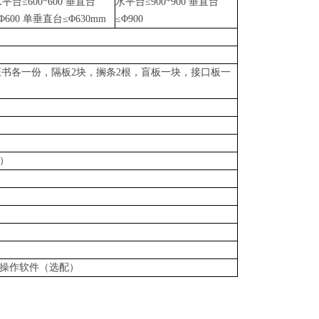
平台≤600*600 垂直台
水平台≤900*900 垂直台
Φ600 单垂直台≤Φ630mm
≤Φ900
书各一份，隔板2块，搁条2根，盲板一块，接口板一
）
上位机操作软件（选配）