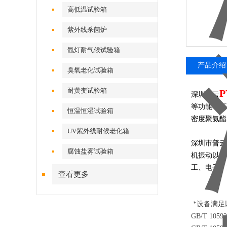
高低温试验箱
紫外线杀菌炉
氙灯耐气候试验箱
产品介绍
臭氧老化试验箱
耐黄变试验箱
P
深圳普云
等功能；高
恒温恒湿试验箱
密度聚氨酯
UV紫外线耐候老化箱
深圳市普云
腐蚀盐雾试验箱
机振动以及
工、电子、
查看更多
*设备满足
GB/T 10