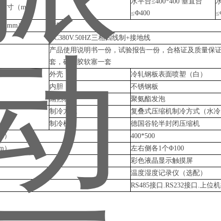
水平台≤400*400 垂直台
水
尺寸（mm）
≤Φ400
≤
（mm）
235
AC380V.50HZ三相四线制+接地线
产品使用说明书一份，试验报告一份，合格证及质量保证
套，硅橡胶软塞一套
外壳
冷轧钢板表面喷塑（
白）
内胆
不锈钢板
隔热材料
聚氨酯发泡
制冷方式
复叠式压缩机制冷方式（水冷
制冷机
德国谷轮半封闭压缩机
mm）
400*500
m）
左右侧各1个Φ100
彩色液晶显示触摸屏
温度湿度记录仪（选配）
RS485接口.RS232接口.