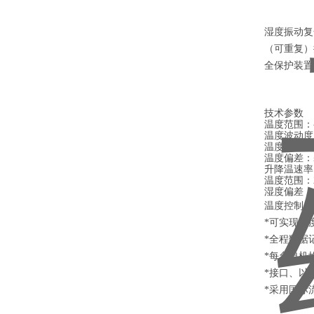
湿度振动复
（可重复）
全保护装置
技术参数
温度范围：-7
温度波动度
温度均匀度
温度偏差：
升降温速率：可
温度范围：2
湿度偏差：-3
温度控制：
*可实现温
*全程数据
*每台电机
*接口、以
*采用国际