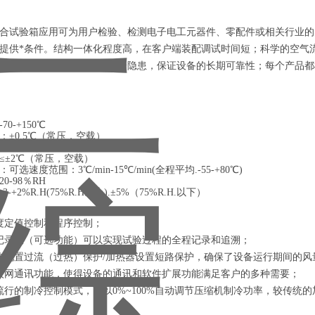
合试验箱应用可为用户检验、检测电子电工元器件、零配件或相关行业的
提供*条件。结构一体化程度高，在客户端装配调试时间短；科学的空气
，避免了任何可能发生的安全隐患，保证设备的长期可靠性；每个产品都
0-+150℃
：±0.5℃（常压，空载）
：≤2℃（常压，空载
≤±2℃（常压，空载）
选速度范围：3℃/min-15℃/min(全程平均.-55-+80℃)
0-98％RH
-+2%R.H(75%R.H以上).±5%（75%R.H.以下）
度定值控制和程序控制；
记录仪（可选功能）可以实现试验过程的全程记录和追溯；
均配置过流（过热）保护/加热器设置短路保护，确保了设备运行期间的风
太网通讯功能，使得设备的通讯和软件扩展功能满足客户的多种需要；
流行的制冷控制模式，可以0%~100%自动调节压缩机制冷功率，较传统的