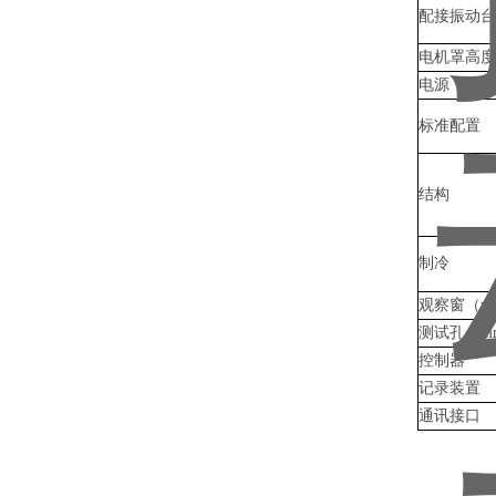
配接振动台
电机罩高度
电源
标准配置
结构
制冷
观察窗（
测试孔（m
控制器
记录装置
通讯接口