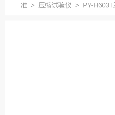
准
>
压缩试验仪
> PY-H60
板ECT边压纸张RCT环压仪