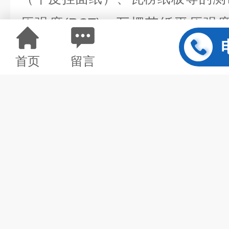
压强度(RCT)、瓦楞芯纸平压强
（CCT），瓦楞纸板边压强度(EC
首页
留言
(PAT)、平压强度(FCT)及其他
品实验室精密设备。